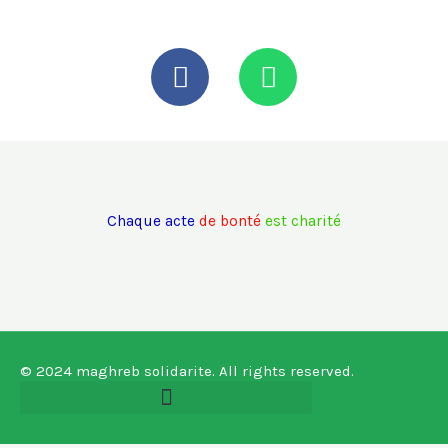
F
W
a
h
c
a
e
t
b
s
o
a
o
p
Chaque acte
de bonté
est charité
k
p
-
f
© 2024 maghreb solidarite. All rights reserved.